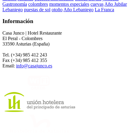
Gastronomía
colombres
momentos especiales
cuevas
Año Jubilar
Lebaniego
puestas de sol
otoño
Año Lebaniego
La Franca
Información
Casa Junco | Hotel Restaurante
El Peral - Colombres
33590 Asturias (España)
Tel. (+34) 985 412 243
Fax (+34) 985 412 355
Email:
info@casajunco.es