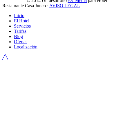
© 2014
Un desarrollo
AV Media
para Hotel
Restaurante Casa Junco ·
AVISO LEGAL
Inicio
El Hotel
Servicios
Tarifas
Blog
Ofertas
Localización
╱╲