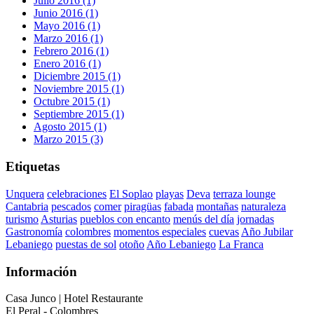
Julio 2016 (1)
Junio 2016 (1)
Mayo 2016 (1)
Marzo 2016 (1)
Febrero 2016 (1)
Enero 2016 (1)
Diciembre 2015 (1)
Noviembre 2015 (1)
Octubre 2015 (1)
Septiembre 2015 (1)
Agosto 2015 (1)
Marzo 2015 (3)
Etiquetas
Unquera
celebraciones
El Soplao
playas
Deva
terraza lounge
Cantabria
pescados
comer
piragüas
fabada
montañas
naturaleza
turismo
Asturias
pueblos con encanto
menús del día
jornadas
Gastronomía
colombres
momentos especiales
cuevas
Año Jubilar
Lebaniego
puestas de sol
otoño
Año Lebaniego
La Franca
Información
Casa Junco | Hotel Restaurante
El Peral - Colombres