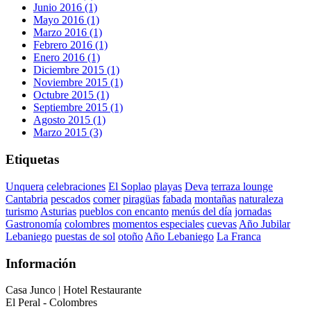
Junio 2016 (1)
Mayo 2016 (1)
Marzo 2016 (1)
Febrero 2016 (1)
Enero 2016 (1)
Diciembre 2015 (1)
Noviembre 2015 (1)
Octubre 2015 (1)
Septiembre 2015 (1)
Agosto 2015 (1)
Marzo 2015 (3)
Etiquetas
Unquera
celebraciones
El Soplao
playas
Deva
terraza lounge
Cantabria
pescados
comer
piragüas
fabada
montañas
naturaleza
turismo
Asturias
pueblos con encanto
menús del día
jornadas
Gastronomía
colombres
momentos especiales
cuevas
Año Jubilar
Lebaniego
puestas de sol
otoño
Año Lebaniego
La Franca
Información
Casa Junco | Hotel Restaurante
El Peral - Colombres